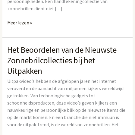
persoonlijkheden. Een handtekeningcollectie van
zonnebrillen dient niet […]
Meer lezen »
Het Beoordelen van de Nieuwste
Het
Beoordelen
Zonnebrilcollecties bij het
van
Uitpakken
de
Nieuwste
Uitpakvideo’s hebben de afgelopen jaren het internet
Zonnebrilcollecties
veroverd en de aandacht van miljoenen kijkers wereldwijd
bij
getrokken. Van technologische gadgets tot
het
schoonheidsproducten, deze video’s geven kijkers een
Uitpakken
nauwkeurige en persoonlijke blik op de nieuwste items die
op de markt komen. En een branche die niet immuun is
voor de uitpak-trend, is de wereld van zonnebrillen. Het