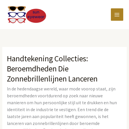
Ga
MAI
naar
de
MEN
inhoud
Handtekening Collecties:
Handtekening
Collecties:
Beroemdheden Die
Beroemdheden
Zonnebrillenlijnen Lanceren
Die
Zonnebrillenlijnen
In de hedendaagse wereld, waar mode voorop staat, zijn
Lanceren
beroemdheden voortdurend op zoek naar nieuwe
manieren om hun persoonlijke stijl uit te drukken en hun
identiteit in de industrie te vestigen. Een trend die de
laatste jaren aan populariteit heeft gewonnen, is het
lanceren van zonnebrillenlijnen door beroemde