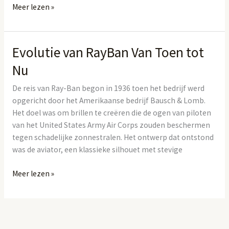
Meer lezen »
Evolutie van RayBan Van Toen tot
Evolutie
van
Nu
RayBan
Van
De reis van Ray-Ban begon in 1936 toen het bedrijf werd
Toen
opgericht door het Amerikaanse bedrijf Bausch & Lomb.
tot
Het doel was om brillen te creëren die de ogen van piloten
Nu
van het United States Army Air Corps zouden beschermen
tegen schadelijke zonnestralen. Het ontwerp dat ontstond
was de aviator, een klassieke silhouet met stevige
Meer lezen »